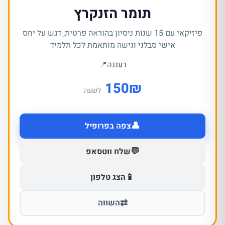
תומר הזנקרץ
פיזיקאי עם 15 שנות ניסיון בהוראה פרטית, דגש על יחס
אישי סבלני וגישה מותאמת לכל תלמיד
רעננה
📍
150
₪
לשעה
👤
צפה בפרופיל
💬
שלח ווטסאפ
📱
הצג טלפון
⇄
השווה