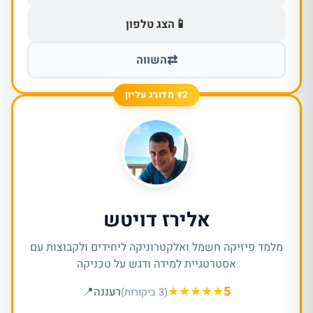
📱
הצג טלפון
⇄
השווה
#2 מדורג עליון
אלירז דויטש
מלמד פיזיקה חשמל ואלקטרוניקה ליחידים ולקבוצות עם
אסטרטגיית למידה ודגש על טכניקה
★
★
★
★
★
5
רעננה
📍
(3 ביקורות)