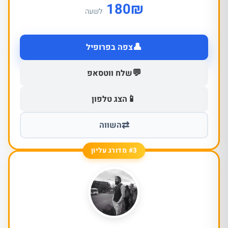
180
₪
לשעה
👤
צפה בפרופיל
💬
שלח ווטסאפ
📱
הצג טלפון
⇄
השווה
#3 מדורג עליון