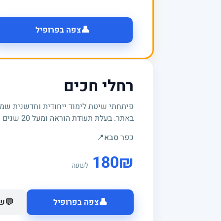
👤
צפה בפרופיל
רחלי חכים
פיתחתי שיטת לימוד ייחודית וחדשנית שמשי
באתר. בעלת תעודת הוראה ומעל 20 שנים של ניסיון.
כפר סבא
📍
180
₪
לשעה
👤
💬
צפה בפרופיל
של