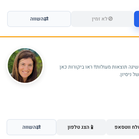
⇄
🚫
לא זמין
השווה
גה תוצאות מעולות!! ראו ביקורות כאן
⇄
📱
ח ווטסאפ
הצג טלפון
השווה