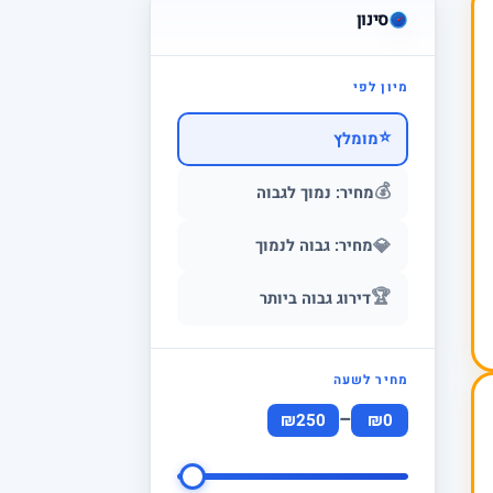
סינון
מיון לפי
⭐
מומלץ
💰
מחיר: נמוך לגבוה
💎
מחיר: גבוה לנמוך
🏆
דירוג גבוה ביותר
מחיר לשעה
–
₪250
₪0