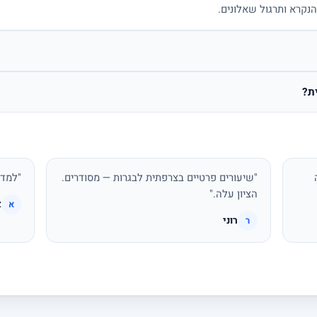
הנקרא ותרגול שאלונים.
ת?
"שיעורים פרטיים בצרפתית לבגרות — מסודרים.
"למדת
הציון עלה."
א
א
רוני
ר