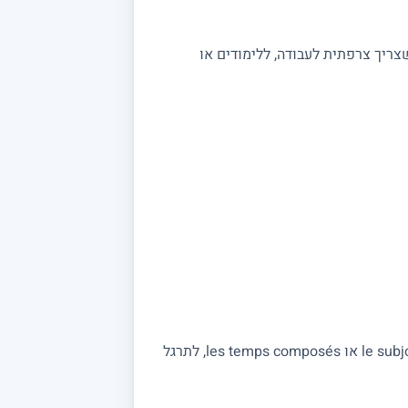
ריך צרפתית לעבודה, ללימודים או
תרגילי דקדוק, חיבורים ותרגומים בצרפתית דורשים לעיתים ליווי צמוד. מורה פרטי יכול להסביר כללים כמו le subjonctif או les temps composés, לתרגל