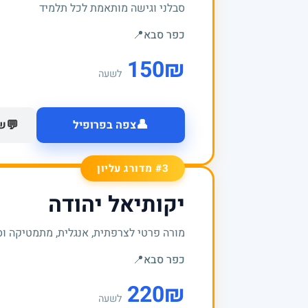
סבלני וגישה מותאמת לכל תלמיד
כפר סבא
📍
150
₪
לשעה
👤
💬
צפה בפרופיל
של
#3 מדורג עליון
יקותיאל יהודה
מורה פרטי לצרפתית, אנגלית, מתמטיקה וס
כפר סבא
📍
220
₪
לשעה