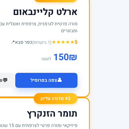
ארלט קליינבאום
מורה פרטית לגרמנית, צרפתית ואנגלית עם 
ומבוגרים
★
★
★
★
★
5
כפר סבא
📍
(1 ביקורות)
150
₪
לשעה
👤
💬
צפה בפרופיל
של
#2 מדורג עליון
תומר הזנקרץ
פיזיקאי 