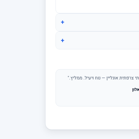
+
+
י צרפתית אונליין — נוח ויעיל. ממליץ."
לון