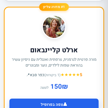
#1 מדורג עליון
ארלט קליינבאום
מורה פרטית לגרמנית, צרפתית ואנגלית עם ניסיון עשיר
בהוראת שפות לילדים, נוער ומבוגרים
★
★
★
★
★
5
כפר סבא
📍
(1 ביקורות)
150
₪
לשעה
👤
צפה בפרופיל