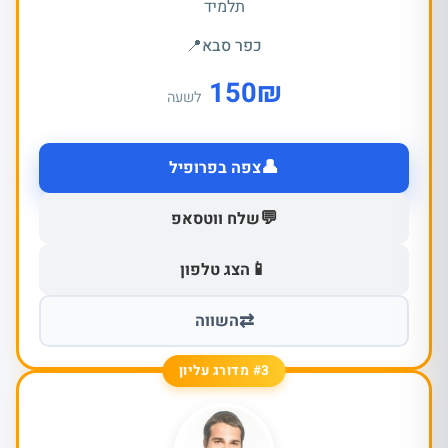
תלמיד
כפר סבא
📍
150
₪
לשעה
👤
צפה בפרופיל
💬
שלח ווטסאפ
📱
הצג טלפון
⇄
השווה
#3 מדורג עליון