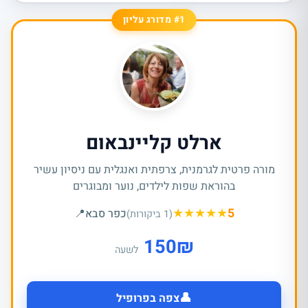
#1 מדורג עליון
ארלט קליינבאום
מורה פרטית לגרמנית, צרפתית ואנגלית עם ניסיון עשיר
בהוראת שפות לילדים, נוער ומבוגרים
★
★
★
★
★
5
כפר סבא
📍
(1 ביקורות)
150
₪
לשעה
👤
צפה בפרופיל