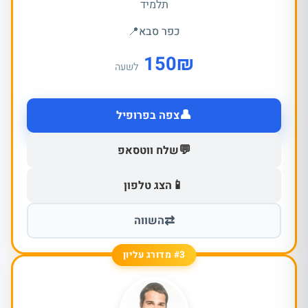
תלמיד
כפר סבא
📍
150
₪
לשעה
👤
צפה בפרופיל
💬
שלח ווטסאפ
📱
הצג טלפון
⇄
השווה
#3 מדורג עליון