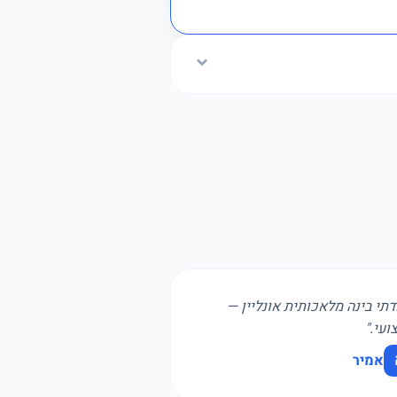
תי בינה מלאכותית אונליין —
ועי."
אמיר