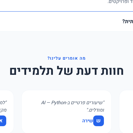
תית?
מה אומרים עלינו?
חוות דעת של תלמידים
"שיעורים פרטיים ב-AI — Python
"למד
ומודלים."
מקצ
ש
א
שירה