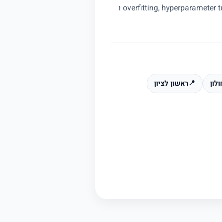
מורה פרטי לבינה מלאכותית מלווה בפרויקטי גמר, Kaggle competitions ומטלות קורס. הוא מסביר overfitting, hyperparameter tuning ו
ולון
📍
ראשון לציון