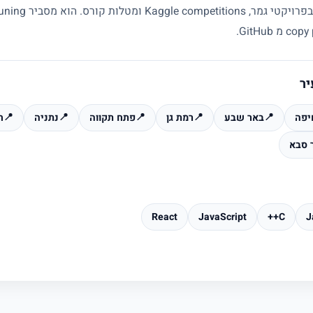
יר
יפה
📍
באר שבע
📍
רמת גן
📍
פתח תקווה
📍
נתניה
📍
ח
 סבא
React
JavaScript
C++
J