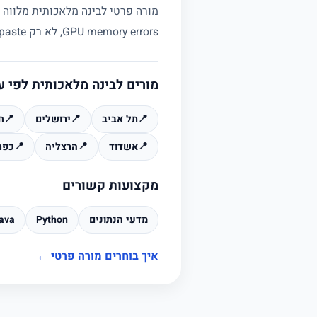
GPU memory errors, לא רק copy paste מ GitHub.
מורים לבינה מלאכותית לפי ע
📍
תל אביב
📍
ירושלים
📍
ח
📍
אשדוד
📍
הרצליה
📍
כפר
מקצועות קשורים
מדעי הנתונים
Python
ava
איך בוחרים מורה פרטי ←