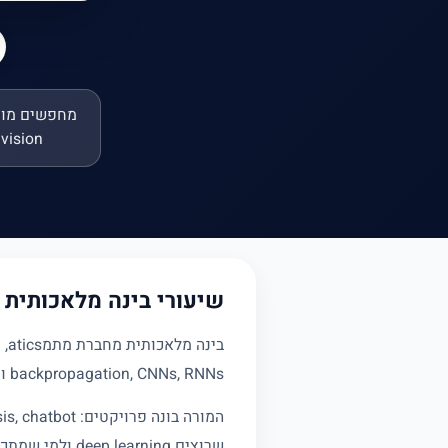
computer vision
שיעורי בינה מלאכותית פרטיים: p learning
backpropagation, CNNs, RNNs ו transformers, עם PyTorch או TensorFlow.
שרוצים deep learning ולמי שמתכונן ל ML engineer.