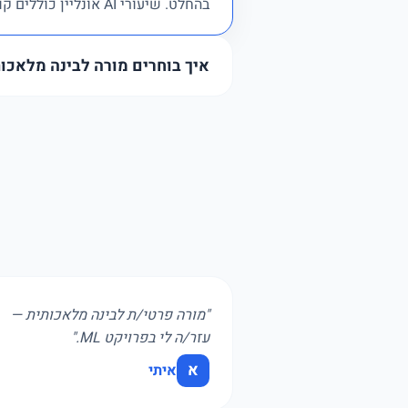
בהחלט. שיעורי AI אונליין כוללים קוד ופרויקטים.
איך בוחרים מורה לבינה מלאכו
מחפשים ניסיון ב-ML/AI, Python ופרויקטים אמיתיים.
"מורה פרטי/ת לבינה מלאכותית —
עזר/ה לי בפרויקט ML."
א
איתי