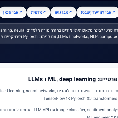
📍
אבו ג'ווייעד (שבט)
📍
אבו גוש
📍
אדמית
📍
אבו סנאן
מחפשים מורה פרטי לבינה מלאכותית? מורים במורה מ
networks, NLP,  ו LLMs, עם פייתון, PyTorch ופרויקטים מעשיים.
ML, dee ו LLMs
בינה מלאכותית מחברת מתמatics, תכנות ונתונים. בשיעור פרטי לומדים orks