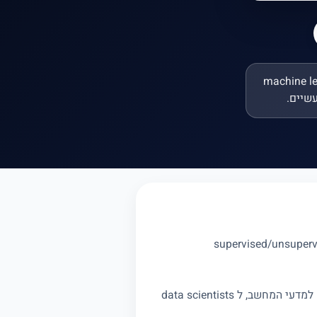
ורה מלמדים machine learning, neural
supervised/unsupervised learning, neural netw,
המורה בונה פרויקטים: image classifier, sentiment analysis, chatbot עם LLM API. מתאים לסטודנטים למדעי המחשב, ל data scientists