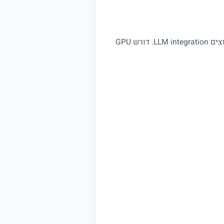
מתאים לסטודנטים עם פייתון ו linear algebra, ל data scientists שרוצים deep learning, ולמפתחים שרוצים LLM integration. דורש GPU