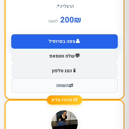
הרצליה
📍
200
₪
לשעה
👤
צפה בפרופיל
💬
שלח ווטסאפ
📱
הצג טלפון
⇄
השווה
#3 מדורג עליון