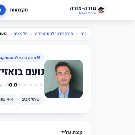
מורה-מורה
מקצועות
מ
MoreMora
בית
מורה פרטי למתמטיקה
תל אביב
נועם
מורה פרטי למתמטיקה 
נועם בואזיז
★
★
★
★
★
0 ביקורות
0.0
תל אביב
4 שנות ניסיון
קצת עליי