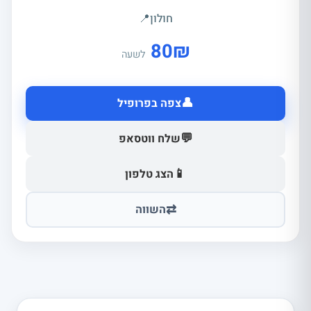
חולון
📍
80
₪
לשעה
👤
צפה בפרופיל
💬
שלח ווטסאפ
📱
הצג טלפון
⇄
השווה