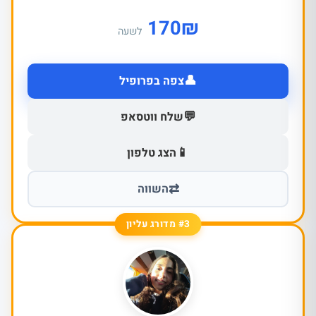
170
₪
לשעה
👤
צפה בפרופיל
💬
שלח ווטסאפ
📱
הצג טלפון
⇄
השווה
#3 מדורג עליון