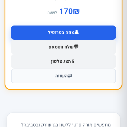
170
₪
לשעה
👤
צפה בפרופיל
💬
שלח ווטסאפ
📱
הצג טלפון
⇄
השווה
מחפשים מורה פרטי ללשון בגן שורק ובסביבה?