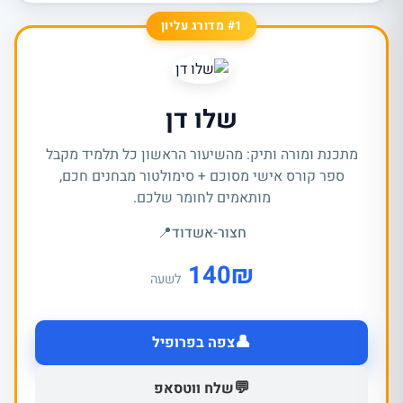
#1 מדורג עליון
שלו דן
מתכנת ומורה ותיק: מהשיעור הראשון כל תלמיד מקבל
ספר קורס אישי מסוכם + סימולטור מבחנים חכם,
מותאמים לחומר שלכם.
חצור-אשדוד
📍
140
₪
לשעה
👤
צפה בפרופיל
💬
שלח ווטסאפ