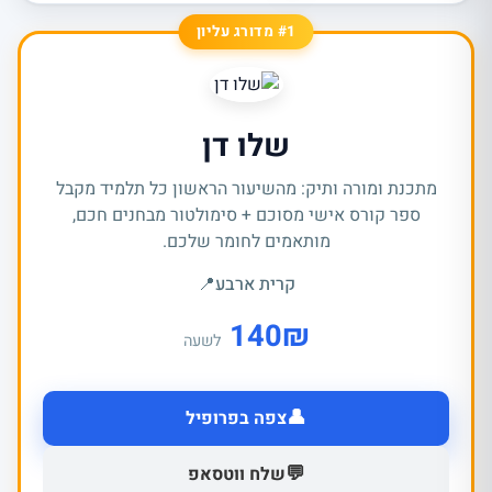
#1 מדורג עליון
שלו דן
מתכנת ומורה ותיק: מהשיעור הראשון כל תלמיד מקבל
ספר קורס אישי מסוכם + סימולטור מבחנים חכם,
מותאמים לחומר שלכם.
קרית ארבע
📍
140
₪
לשעה
👤
צפה בפרופיל
💬
שלח ווטסאפ