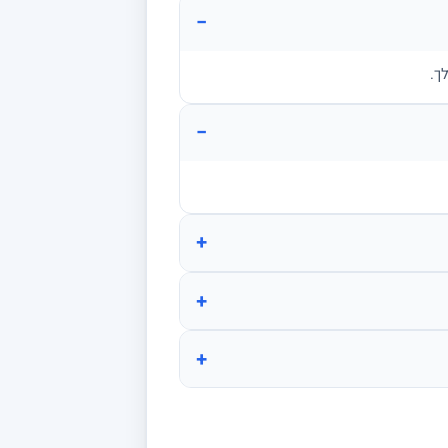
−
ך.
−
+
+
+