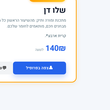
שלו דן
מתכנת ומורה ותיק: מהשיעור הראשון כל 
מבחנים חכם, מותאמים לחומר שלכם.
קרית ארבע
📍
140
₪
לשעה
👤
💬
צפה בפרופיל
של