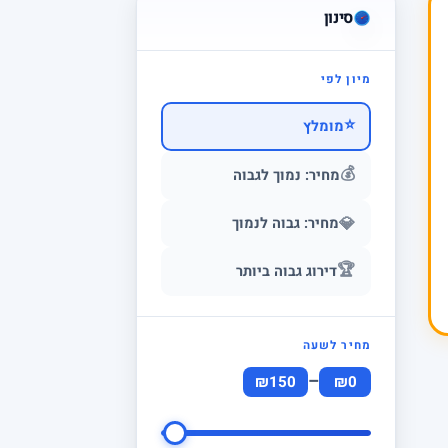
סינון
מיון לפי
⭐
מומלץ
💰
מחיר: נמוך לגבוה
💎
מחיר: גבוה לנמוך
🏆
דירוג גבוה ביותר
מחיר לשעה
–
₪150
₪0