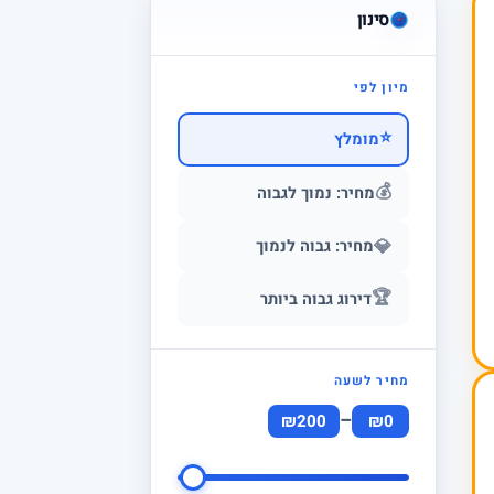
סינון
מיון לפי
⭐
מומלץ
💰
מחיר: נמוך לגבוה
💎
מחיר: גבוה לנמוך
🏆
דירוג גבוה ביותר
מחיר לשעה
–
₪200
₪0