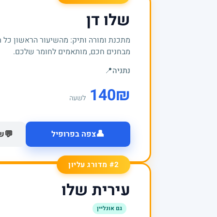
שלו דן
מתכנת ומורה ותיק: מהשיעור הראשון כל 
מבחנים חכם, מותאמים לחומר שלכם.
נתניה
📍
140
₪
לשעה
👤
💬
צפה בפרופיל
של
#2 מדורג עליון
עירית שלו
גם אונליין