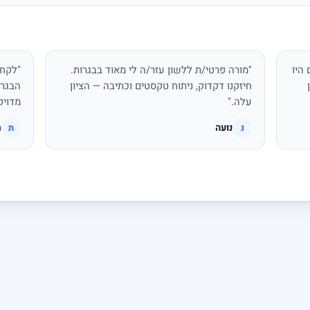
היו
"מורה פרטי/ת ללשון עזר/ה לי מאוד בבגרות.
"לקחת
חיזקנו דקדוק, ניתוח טקסטים וכתיבה — הציון
הבגרו
עלה."
מדויק
נועה
ת
נ
ת