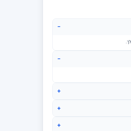
−
ך.
−
+
+
+