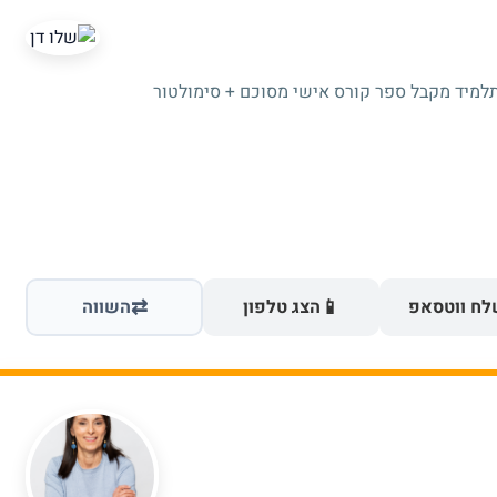
תלמיד מקבל ספר קורס אישי מסוכם + סימולטור
⇄
📱
ח ווטסאפ
הצג טלפון
השווה