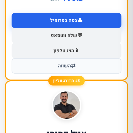
👤
צפה בפרופיל
💬
שלח ווטסאפ
📱
הצג טלפון
⇄
השווה
#3 מדורג עליון