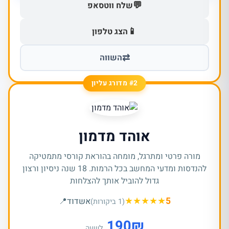
💬
שלח ווטסאפ
📱
הצג טלפון
⇄
השווה
#2 מדורג עליון
אוהד מדמון
מורה פרטי ומתרגל, מומחה בהוראת קורסי מתמטיקה
להנדסות ומדעי המחשב בכל הרמות. 18 שנה ניסיון ורצון
גדול להוביל אותך להצלחות
★
★
★
★
★
5
אשדוד
📍
(1 ביקורות)
190
₪
לשעה