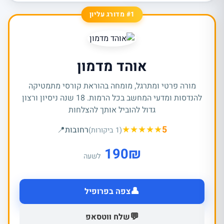
#1 מדורג עליון
אוהד מדמון
מורה פרטי ומתרגל, מומחה בהוראת קורסי מתמטיקה
להנדסות ומדעי המחשב בכל הרמות. 18 שנה ניסיון ורצון
גדול להוביל אותך להצלחות
★
★
★
★
★
5
רחובות
📍
(1 ביקורות)
190
₪
לשעה
👤
צפה בפרופיל
💬
שלח ווטסאפ