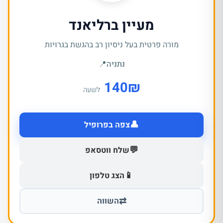
מעיין ברליאנד
מורה פרטית בעל ניסיון רב בהגשת בגרויות
נתניה
📍
140
₪
לשעה
👤
צפה בפרופיל
💬
שלח ווטסאפ
📱
הצג טלפון
⇄
השווה