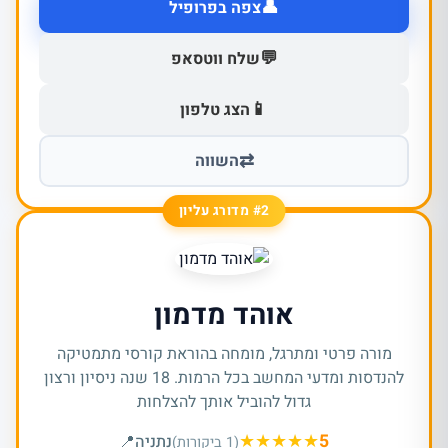
👤
צפה בפרופיל
💬
שלח ווטסאפ
📱
הצג טלפון
⇄
השווה
#2 מדורג עליון
אוהד מדמון
מורה פרטי ומתרגל, מומחה בהוראת קורסי מתמטיקה
להנדסות ומדעי המחשב בכל הרמות. 18 שנה ניסיון ורצון
גדול להוביל אותך להצלחות
★
★
★
★
★
5
נתניה
📍
(1 ביקורות)