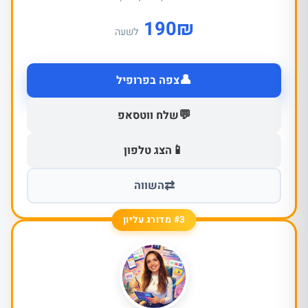
190
₪
לשעה
👤
צפה בפרופיל
💬
שלח ווטסאפ
📱
הצג טלפון
⇄
השווה
#3 מדורג עליון