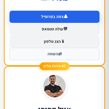
👤
צפה בפרופיל
💬
שלח ווטסאפ
📱
הצג טלפון
⇄
השווה
#3 מדורג עליון