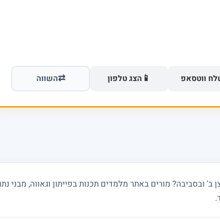
⇄
📱
ח ווטסאפ
הצג טלפון
השווה
.