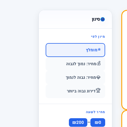
סינון
מיון לפי
⭐
מומלץ
💰
מחיר: נמוך לגבוה
💎
מחיר: גבוה לנמוך
🏆
דירוג גבוה ביותר
מחיר לשעה
–
₪200
₪0