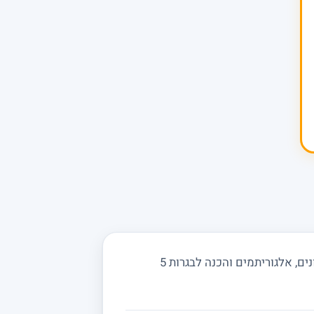
מחפשים מורה פרטי למדעי המחשב בניצן ב' ובסביבה? מורים באתר מלמדים תכנות בפייתון וגאווה, מבני נתונים, אלגוריתמים והכנה לבגרות 5