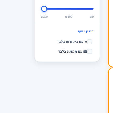
₪200
₪100
₪0
סינון נוסף
⭐ עם ביקורות בלבד
📸 עם תמונה בלבד