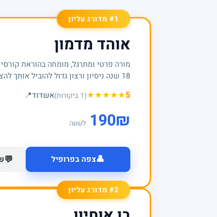
#1 מדורג עליון
אוהד מדמון
מורה פרטי ומתרגל, מומחה בהוראת קורסי
18 שנה ניסיון ורצון גדול להוביל אותך להצלחות
★
★
★
★
★
5
אשדוד
📍
(1 ביקורות)
190
₪
לשעה
👤
💬
צפה בפרופיל
של
#2 מדורג עליון
בן אוחיון