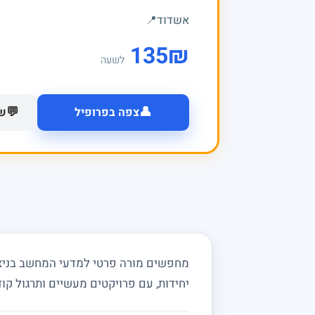
אשדוד
📍
135
₪
לשעה
👤
💬
צפה בפרופיל
של
יחידות, עם פרויקטים מעשיים ותרגול קוד