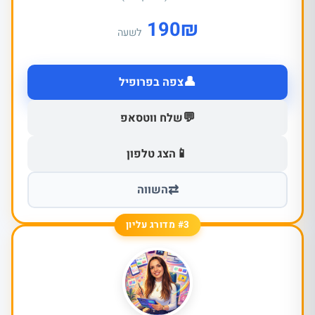
190
₪
לשעה
👤
צפה בפרופיל
💬
שלח ווטסאפ
📱
הצג טלפון
⇄
השווה
#3 מדורג עליון