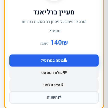
מעיין ברליאנד
מורה פרטית בעל ניסיון רב בהגשת בגרויות
נתניה
📍
140
₪
לשעה
👤
צפה בפרופיל
💬
שלח ווטסאפ
📱
הצג טלפון
⇄
השווה