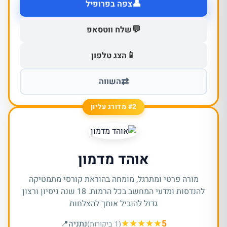
👤
צפה בפרופיל
💬
שלח ווטסאפ
📱
הצג טלפון
⇄
השווה
#2 מדורג עליון
אוהד מדמון
מורה פרטי ומתרגל, מומחה בהוראת קורסי מתמטיקה
להנדסות ומדעי המחשב בכל הרמות. 18 שנה ניסיון ורצון
גדול להוביל אותך להצלחות
★
★
★
★
★
5
נתניה
📍
(1 ביקורות)