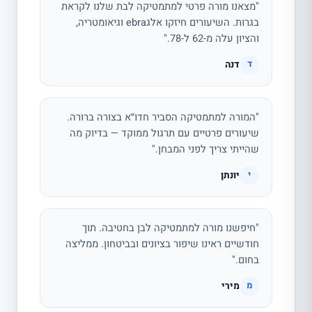
"מצאנו מורה פרטי למתמטיקה לבת שלנו לקראת
בגרות. השיעורים חיזקו אלגebra וגיאומטריה,
והציון עלה מ-62 ל-78."
דנה
ד
"המורה למתמטיקה הסביר חדו״א בצורה ברורה.
שיעורים פרטיים עם תרגול ממוקד — בדיוק מה
שהייתי צריך לפני המבחן."
יונתן
י
"חיפשנו מורה למתמטיקה לבן בחטיבה. תוך
חודשיים ראינו שיפור בציונים ובביטחון. ממליצה
בחום."
מירי
מ