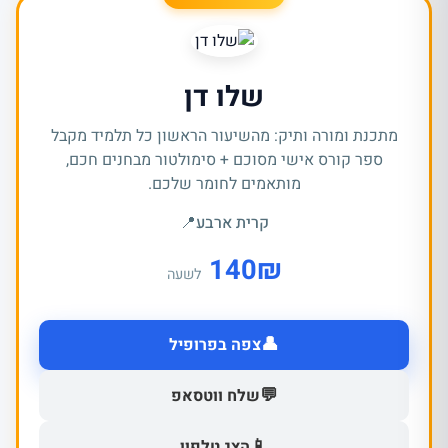
שלו דן
מתכנת ומורה ותיק: מהשיעור הראשון כל תלמיד מקבל
ספר קורס אישי מסוכם + סימולטור מבחנים חכם,
מותאמים לחומר שלכם.
קרית ארבע
📍
140
₪
לשעה
👤
צפה בפרופיל
💬
שלח ווטסאפ
📱
הצג טלפון