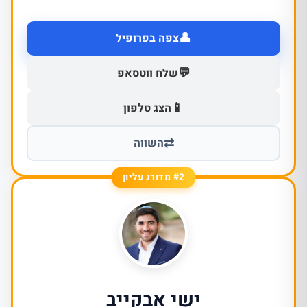
👤
צפה בפרופיל
💬
שלח ווטסאפ
📱
הצג טלפון
⇄
השווה
#2 מדורג עליון
ישי אבקייב