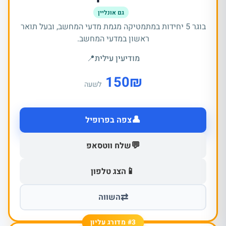
גם אונליין
בוגר 5 יחידות במתמטיקה מגמת מדעי המחשב, ובעל תואר
ראשון במדעי המחשב.
מודיעין עילית
📍
150
₪
לשעה
👤
צפה בפרופיל
💬
שלח ווטסאפ
📱
הצג טלפון
⇄
השווה
#3 מדורג עליון