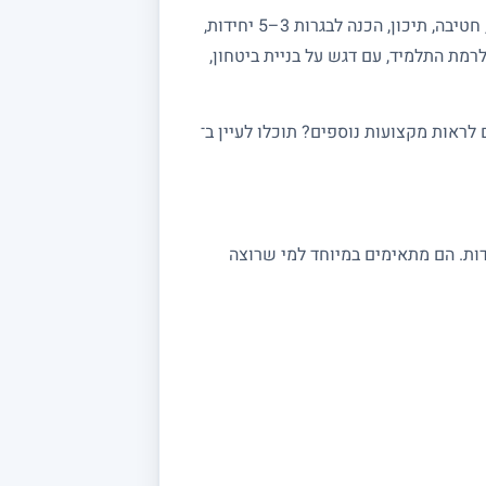
מחפשים מורה פרטי למתמטיקה? באתר מורה מורה תמצאו מורים מנוסים המלמדים מתמטיקה לכל הרמות: יסודי, חטיבה, תיכון, הכנה לבגרות 3–5 יחידות,
רמת התלמיד, עם דגש על בניית ביטחון,
ראות מקצועות נוספים? תוכלו לעיין ב־
 במתמטיקה מתאימים לתלמידי יסודי, חטיבה ותיכון, לסטודנטים ולמתכוננים לבגרות 3, 4 ו 5 יחידות. הם מתאימים במיוחד למי שרוצה