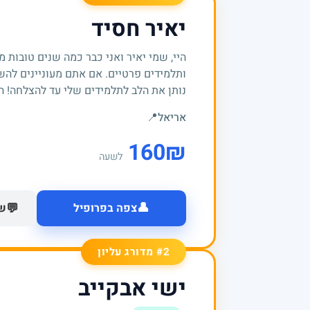
יאיר חסיד
היי, שמי יאיר ואני כבר כמה שנים טובות 
ותלמידים פרטיים. אם אתם מעוניינים להש
נותן את הלב לתלמידים שלי עד להצלחה! הנ
אריאל
📍
160
₪
לשעה
👤
💬
צפה בפרופיל
של
#2 מדורג עליון
ישי אבקייב