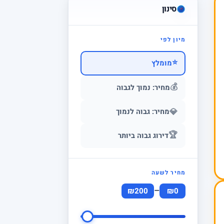
סינון
מיון לפי
⭐
מומלץ
💰
מחיר: נמוך לגבוה
💎
מחיר: גבוה לנמוך
🏆
דירוג גבוה ביותר
מחיר לשעה
–
₪200
₪0