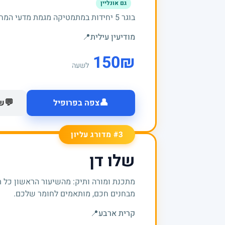
גם אונליין
בוגר 5 יחידות במתמטיקה מגמת מדעי המחשב, ובעל תואר ראשון במדעי המחשב.
מודיעין עילית
📍
150
₪
לשעה
👤
💬
צפה בפרופיל
של
#3 מדורג עליון
שלו דן
מתכנת ומורה ותיק: מהשיעור הראשון כל 
מבחנים חכם, מותאמים לחומר שלכם.
קרית ארבע
📍