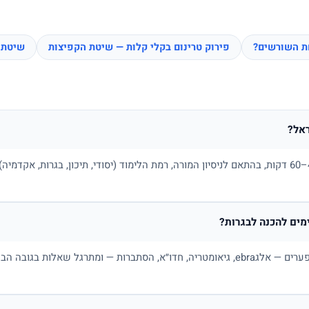
חת השורשים?
פירוק טרינום בקלי קלות — שיטת הקפיצות
שיטת 
אל?
בדרך כלל בין 100 ל-180 ₪ לשיעור של 45–60 דקות, בהתאם לניסיון המורה, רמת הלימוד (יסודי, תיכו
ים להכנה לבגרות?
כן. מורה פרטי למתמטיקה בונה תכנית לפי פערים — אלגebra, גיאומטריה, חדו״א, הסתברות — ו