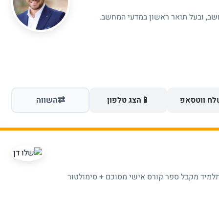
⇄
📱
ח ווטסאפ
הצג טלפון
השווה
תלמיד מקבל ספר קורס אישי מסוכם + סימולטור