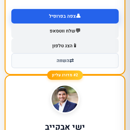
👤
צפה בפרופיל
💬
שלח ווטסאפ
📱
הצג טלפון
⇄
השווה
#2 מדורג עליון
ישי אבקייב