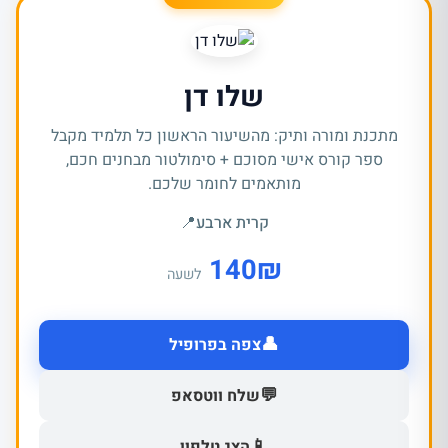
שלו דן
מתכנת ומורה ותיק: מהשיעור הראשון כל תלמיד מקבל
ספר קורס אישי מסוכם + סימולטור מבחנים חכם,
מותאמים לחומר שלכם.
קרית ארבע
📍
140
₪
לשעה
👤
צפה בפרופיל
💬
שלח ווטסאפ
📱
הצג טלפון