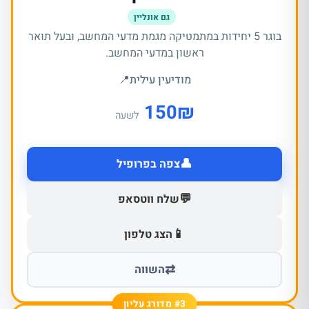
גם אונליין
בוגר 5 יחידות במתמטיקה מגמת מדעי המחשב, ובעל תואר
ראשון במדעי המחשב.
מודיעין עילית
📍
150
₪
לשעה
👤
צפה בפרופיל
💬
שלח ווטסאפ
📱
הצג טלפון
⇄
השווה
#3 מדורג עליון