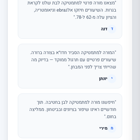
"מצאנו מורה פרטי למתמטיקה לבת שלנו לקראת
בגרות. השיעורים חיזקו אלגebra וגיאומטריה,
והציון עלה מ-62 ל-78."
דנה
ד
"המורה למתמטיקה הסביר חדו״א בצורה ברורה.
שיעורים פרטיים עם תרגול ממוקד — בדיוק מה
שהייתי צריך לפני המבחן."
יונתן
י
"חיפשנו מורה למתמטיקה לבן בחטיבה. תוך
חודשיים ראינו שיפור בציונים ובביטחון. ממליצה
בחום."
מירי
מ