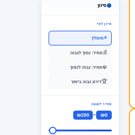
סינון
מיון לפי
⭐
מומלץ
💰
מחיר: נמוך לגבוה
💎
מחיר: גבוה לנמוך
🏆
דירוג גבוה ביותר
מחיר לשעה
–
₪200
₪0