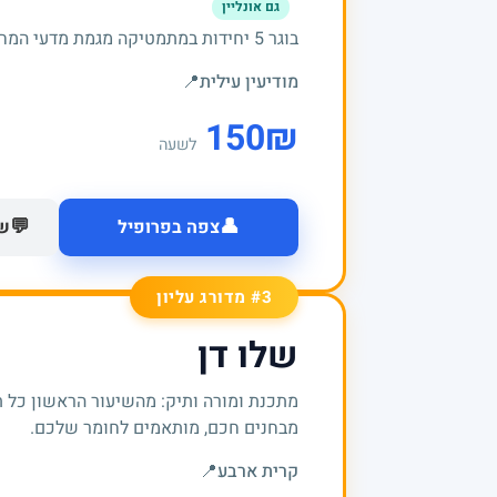
גם אונליין
בוגר 5 יחידות במתמטיקה מגמת מדעי המחשב, ובעל תואר ראשון במדעי המחשב.
מודיעין עילית
📍
150
₪
לשעה
👤
💬
צפה בפרופיל
של
#3 מדורג עליון
שלו דן
מתכנת ומורה ותיק: מהשיעור הראשון כל 
מבחנים חכם, מותאמים לחומר שלכם.
קרית ארבע
📍