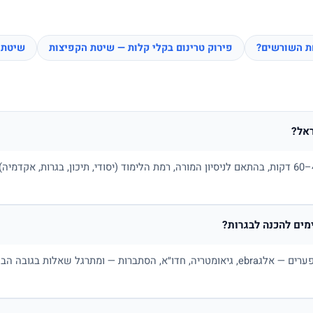
חת השורשים?
פירוק טרינום בקלי קלות — שיטת הקפיצות
שיטת 
אל?
בדרך כלל בין 100 ל-180 ₪ לשיעור של 45–60 דקות, בהתאם לניסיון המורה, רמת הלימוד (יסודי, תיכו
ים להכנה לבגרות?
כן. מורה פרטי למתמטיקה בונה תכנית לפי פערים — אלגebra, גיאומטריה, חדו״א, הסתברות — ו