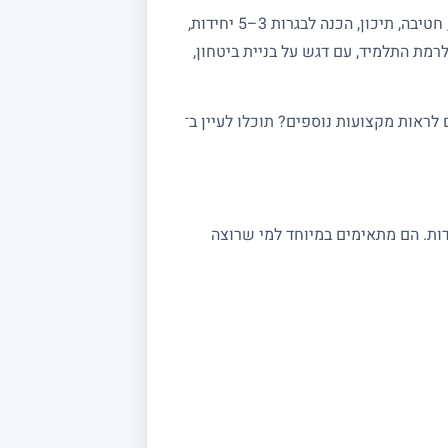
מחפשים מורה פרטי למתמטיקה? באתר מורה מורה תמצאו מורים מנוסים המלמדים מתמטיקה לכל הרמות: יסודי, חטיבה, תיכון, הכנה לבגרות 3–5 יחידות,
רמת התלמיד, עם דגש על בניית ביטחון,
ראות מקצועות נוספים? תוכלו לעיין ב־
 במתמטיקה מתאימים לתלמידי יסודי, חטיבה ותיכון, לסטודנטים ולמתכוננים לבגרות 3, 4 ו 5 יחידות. הם מתאימים במיוחד למי שרוצה