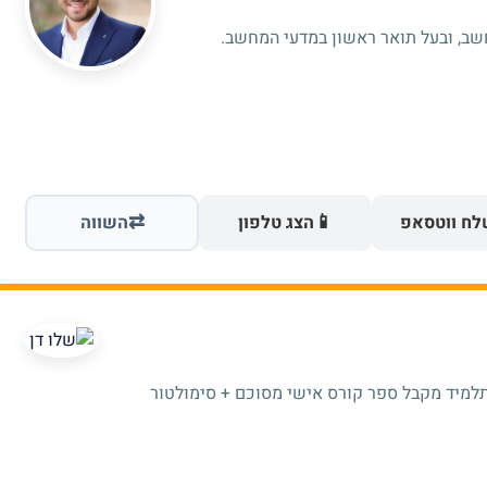
⇄
📱
ח ווטסאפ
הצג טלפון
השווה
תלמיד מקבל ספר קורס אישי מסוכם + סימולטור