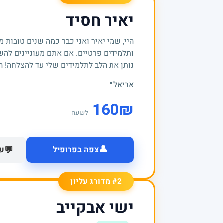
יאיר חסיד
היי, שמי יאיר ואני כבר כמה שנים טובות 
ותלמידים פרטיים. אם אתם מעוניינים להש
נותן את הלב לתלמידים שלי עד להצלחה! הנ
אריאל
📍
160
₪
לשעה
👤
💬
צפה בפרופיל
של
#2 מדורג עליון
ישי אבקייב