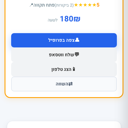
★
★
★
★
★
5
פתח תקווה
📍
(2 ביקורות)
180
₪
לשעה
👤
צפה בפרופיל
💬
שלח ווטסאפ
📱
הצג טלפון
⇄
השווה