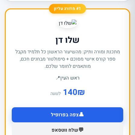
#1 מדורג עליון
שלו דן
מתכנת ומורה ותיק: מהשיעור הראשון כל תלמיד מקבל
ספר קורס אישי מסוכם + סימולטור מבחנים חכם,
מותאמים לחומר שלכם.
ראש העין
📍
140
₪
לשעה
👤
צפה בפרופיל
💬
שלח ווטסאפ