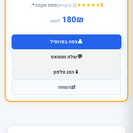
★
★
★
★
★
5
פתח תקווה
📍
(2 ביקורות)
180
₪
לשעה
👤
צפה בפרופיל
💬
שלח ווטסאפ
📱
הצג טלפון
⇄
השווה