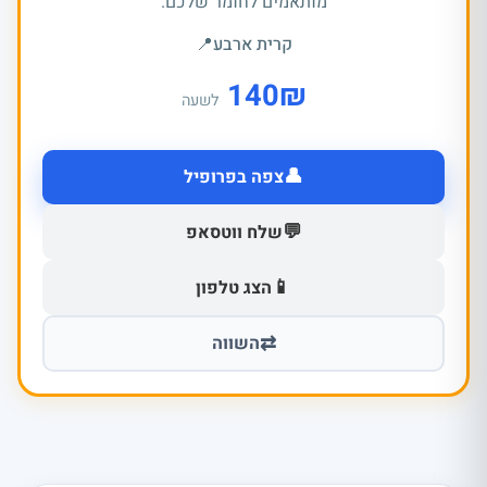
מותאמים לחומר שלכם.
קרית ארבע
📍
140
₪
לשעה
👤
צפה בפרופיל
💬
שלח ווטסאפ
📱
הצג טלפון
⇄
השווה