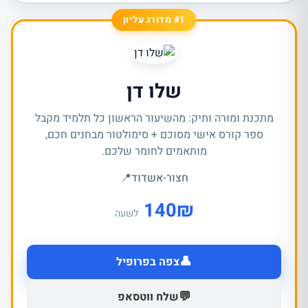
#1 מדורג עליון
שלו דן
מתכנת ומורה ותיק: מהשיעור הראשון כל תלמיד מקבל
ספר קורס אישי מסוכם + סימולטור מבחנים חכם,
מותאמים לחומר שלכם.
חצור-אשדוד
📍
140
₪
לשעה
👤
צפה בפרופיל
💬
שלח ווטסאפ