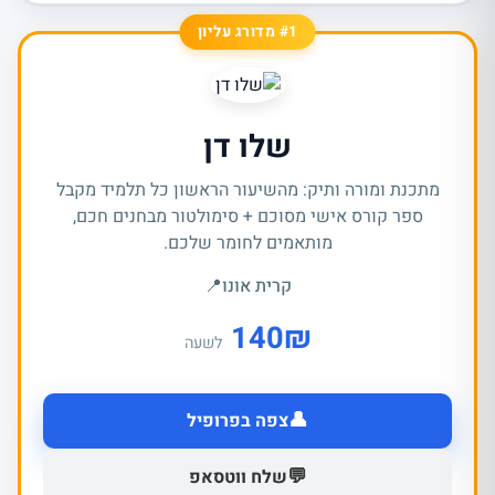
#1 מדורג עליון
שלו דן
מתכנת ומורה ותיק: מהשיעור הראשון כל תלמיד מקבל
ספר קורס אישי מסוכם + סימולטור מבחנים חכם,
מותאמים לחומר שלכם.
קרית אונו
📍
140
₪
לשעה
👤
צפה בפרופיל
💬
שלח ווטסאפ