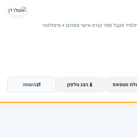
תלמיד מקבל ספר קורס אישי מסוכם + סימולטור
⇄
📱
ח ווטסאפ
הצג טלפון
השווה