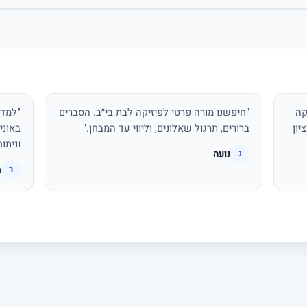
קה
"חיפשנו מורה פרטי לפיזיקה לבת בי״ב. הסברים
"למדת
יון
ברורים, תרגול שאלונים, וליווי עד המבחן."
באוני
וניתו
נועה
נ
ר
ר