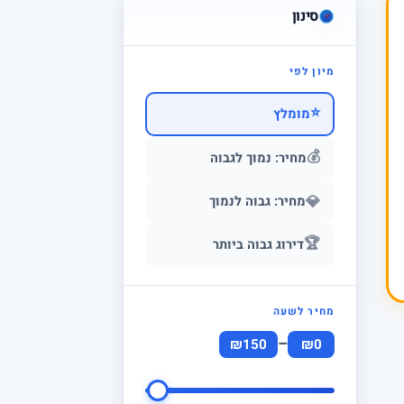
סינון
מיון לפי
⭐
מומלץ
💰
מחיר: נמוך לגבוה
💎
מחיר: גבוה לנמוך
🏆
דירוג גבוה ביותר
מחיר לשעה
–
₪150
₪0