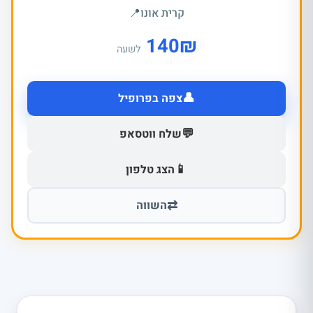
קרית אונו
📍
140
₪
לשעה
👤
צפה בפרופיל
💬
שלח ווטסאפ
📱
הצג טלפון
⇄
השווה