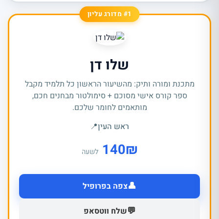
#1 מדורג עליון
שלו דן
מתכנת ומורה ותיק: מהשיעור הראשון כל תלמיד מקבל
ספר קורס אישי מסוכם + סימולטור מבחנים חכם,
מותאמים לחומר שלכם.
ראש העין
📍
140
₪
לשעה
👤
צפה בפרופיל
💬
שלח ווטסאפ