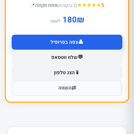
★
★
★
★
★
5
פתח תקווה
📍
(2 ביקורות)
180
₪
לשעה
👤
צפה בפרופיל
💬
שלח ווטסאפ
📱
הצג טלפון
⇄
השווה