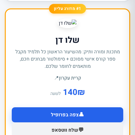
#1 מדורג עליון
שלו דן
מתכנת ומורה ותיק: מהשיעור הראשון כל תלמיד מקבל
ספר קורס אישי מסוכם + סימולטור מבחנים חכם,
מותאמים לחומר שלכם.
קרית עקרון
📍
140
₪
לשעה
👤
צפה בפרופיל
💬
שלח ווטסאפ