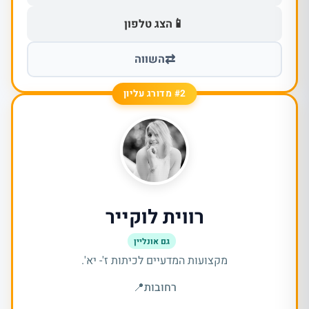
📱
הצג טלפון
⇄
השווה
#2 מדורג עליון
רווית לוקייר
גם אונליין
מקצועות המדעיים לכיתות ז'- יא'.
רחובות
📍