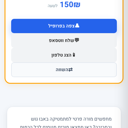
150
₪
לשעה
👤
צפה בפרופיל
💬
שלח ווטסאפ
📱
הצג טלפון
⇄
השווה
מחפשים מורה פרטי למתמטיקה באבו גוש
ובסביבה? כאן תמצאו מורים מנוסים לכל הרמות,