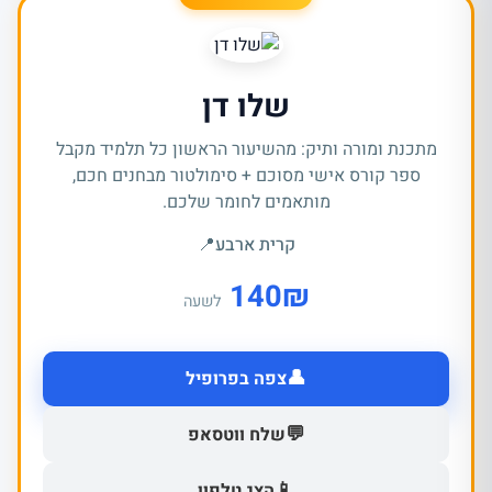
שלו דן
מתכנת ומורה ותיק: מהשיעור הראשון כל תלמיד מקבל
ספר קורס אישי מסוכם + סימולטור מבחנים חכם,
מותאמים לחומר שלכם.
קרית ארבע
📍
140
₪
לשעה
👤
צפה בפרופיל
💬
שלח ווטסאפ
📱
הצג טלפון