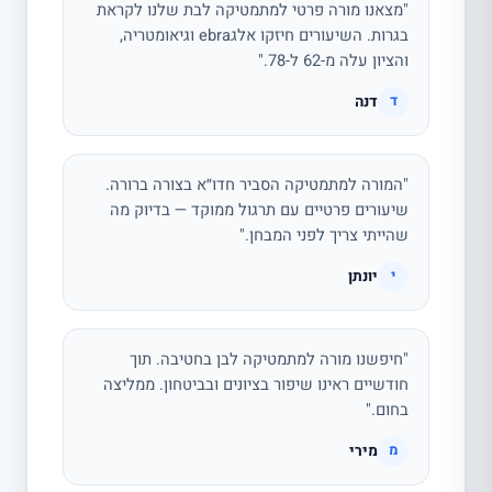
"מצאנו מורה פרטי למתמטיקה לבת שלנו לקראת
בגרות. השיעורים חיזקו אלגebra וגיאומטריה,
והציון עלה מ-62 ל-78."
דנה
ד
"המורה למתמטיקה הסביר חדו״א בצורה ברורה.
שיעורים פרטיים עם תרגול ממוקד — בדיוק מה
שהייתי צריך לפני המבחן."
יונתן
י
"חיפשנו מורה למתמטיקה לבן בחטיבה. תוך
חודשיים ראינו שיפור בציונים ובביטחון. ממליצה
בחום."
מירי
מ