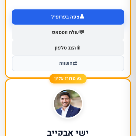
👤
צפה בפרופיל
💬
שלח ווטסאפ
📱
הצג טלפון
⇄
השווה
#2 מדורג עליון
ישי אבקייב