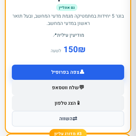
גם אונליין
בוגר 5 יחידות במתמטיקה מגמת מדעי המחשב, ובעל תואר
ראשון במדעי המחשב.
מודיעין עילית
📍
150
₪
לשעה
👤
צפה בפרופיל
💬
שלח ווטסאפ
📱
הצג טלפון
⇄
השווה
#3 מדורג עליון