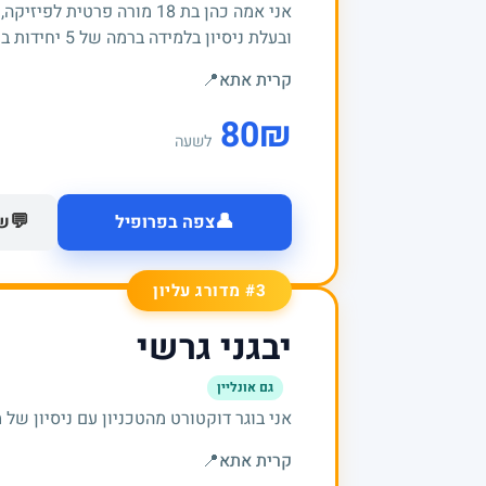
אני אמה כהן בת 18 מורה פרטי
ובעלת ניסיון בלמידה ברמה של 5 יחידות בכל אחד מהמקצועות.
קרית אתא
📍
80
₪
לשעה
👤
💬
צפה בפרופיל
של
#3 מדורג עליון
יבגני גרשי
גם אונליין
אני בוגר דוקטורט מהטכניון עם ניסיון של מעל 20 שנים בה
קרית אתא
📍