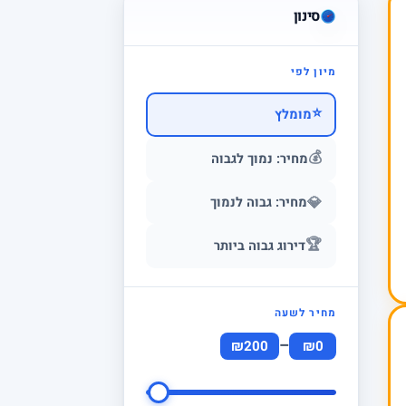
סינון
מיון לפי
⭐
מומלץ
💰
מחיר: נמוך לגבוה
💎
מחיר: גבוה לנמוך
🏆
דירוג גבוה ביותר
מחיר לשעה
–
₪200
₪0