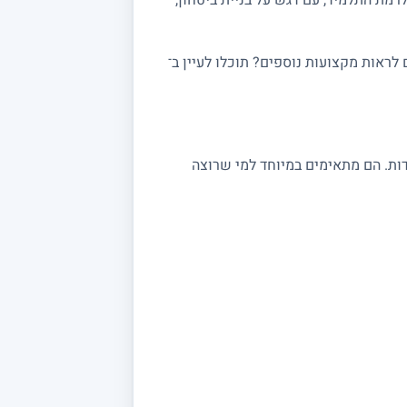
ראות מקצועות נוספים? תוכלו לעיין ב־
 במתמטיקה מתאימים לתלמידי יסודי, חטיבה ותיכון, לסטודנטים ולמתכוננים לבגרות 3, 4 ו 5 יחידות. הם מתאימים במיוחד למי שרוצה