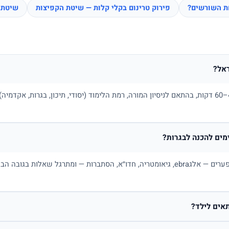
חת השורשים?
פירוק טרינום בקלי קלות — שיטת הקפיצות
שיטת 
אל?
בדרך כלל בין 100 ל-180 ₪ לשיעור של 45–60 דקות, בהתאם לניסיון המורה, רמת הלימוד (יסודי, תיכו
ים להכנה לבגרות?
כן. מורה פרטי למתמטיקה בונה תכנית לפי פערים — אלגebra, גיאומטריה, חדו״א, הסתברות — ו
אים לילד?