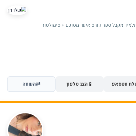
תלמיד מקבל ספר קורס אישי מסוכם + סימולטור
⇄
📱
ח ווטסאפ
הצג טלפון
השווה