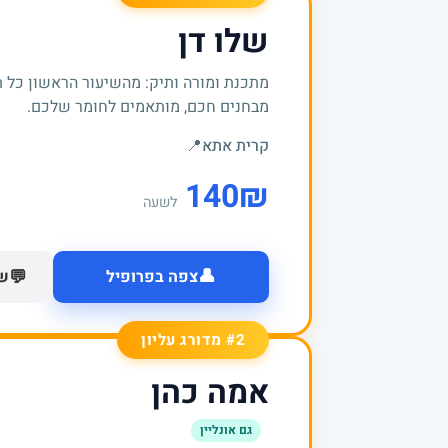
שלו דן
מתכנת ומורה ותיק: מהשיעור הראשון כל 
מבחנים חכם, מותאמים לחומר שלכם.
קרית אתא
📍
140
₪
לשעה
👤
💬
צפה בפרופיל
של
#2 מדורג עליון
אמה כהן
גם אונליין