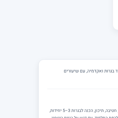
 בגרות ואקדמיה, עם שיעורים
מחפשים מורה פרטי למתמטיקה? באתר מורה מורה תמצאו מורים מנוסים המלמדים מתמטיקה לכל הרמות: יסודי, חטיבה, תיכון, הכנה לבגרות 3–5 יחידות,
רמת התלמיד, עם דגש על בניית ביטחון,