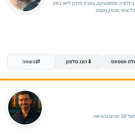
ת לפיזיקה, ביולוגיה ומתמטיקה, בוגרת תיכון ליאו באק
⇄
📱
ח ווטסאפ
הצג טלפון
השווה
וראה.