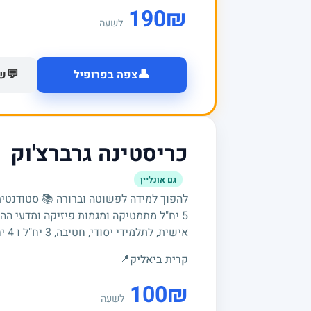
190
₪
לשעה
👤
💬
צפה בפרופיל
של
כריסטינה גרברצ'וק
גם אונליין
להפוך למידה לפשוטה וברורה 📚 סטודנטי
5 יח"ל מתמטיקה ומגמות פיזיקה ומדעי ה
אישית, לתלמידי יסודי, חטיבה, 3 יח"ל ו 4 יח"ל.
קרית ביאליק
📍
100
₪
לשעה