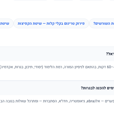
חת השורשים?
פירוק טרינום בקלי קלות — שיטת הקפיצות
שיטת 
אל?
בדרך כלל בין 100 ל-180 ₪ לשיעור של 45–60 דקות, בהתאם לניסיון המורה, רמת הלימוד (יסודי, תיכו
ים להכנה לבגרות?
כן. מורה פרטי למתמטיקה בונה תכנית לפי פערים — אלגebra, גיאומטריה, חדו״א, הסתברות — ו