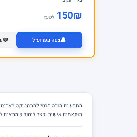
באר יעקב
📍
150
₪
לשעה
👤
💬
צפה בפרופיל
של
מחפשים מורה פרטי למתמטיקה באחיסמך ו
מותאמים אישית וקצב לימוד שמתאים ל