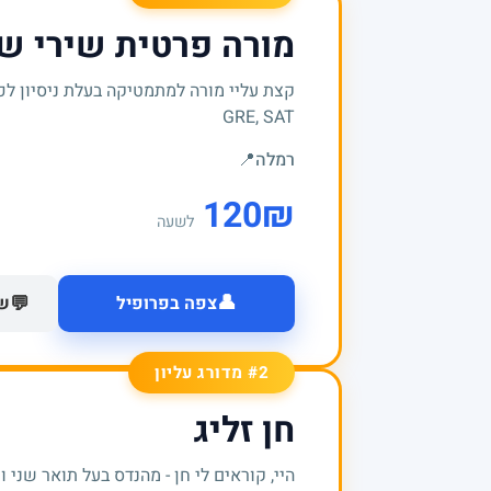
מורה פרטית שירי ש
קצת עליי מורה למתמטיקה בעלת ניסיון לכ
GRE, SAT
רמלה
📍
120
₪
לשעה
👤
💬
צפה בפרופיל
של
#2 מדורג עליון
חן זליג
היי, קוראים לי חן - מהנדס בעל תואר שני 