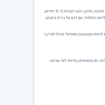
מחפשים מורה פרטי למתמטיקה? באתר מורה מורה תמצאו מורים מנוסים המלמדים מתמטיקה לכל הרמות: יסודי, חטיבה, תיכון, הכנה לבגרות 3–5 יחידות,
רמת התלמיד, עם דגש על בניית ביטחון,
ראות מקצועות נוספים? תוכלו לעיין ב־
 במתמטיקה מתאימים לתלמידי יסודי, חטיבה ותיכון, לסטודנטים ולמתכוננים לבגרות 3, 4 ו 5 יחידות. הם מתאימים במיוחד למי שרוצה