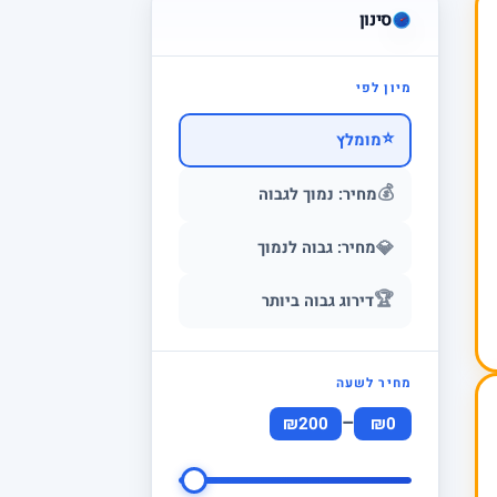
סינון
מיון לפי
⭐
מומלץ
💰
מחיר: נמוך לגבוה
💎
מחיר: גבוה לנמוך
🏆
דירוג גבוה ביותר
מחיר לשעה
–
₪200
₪0