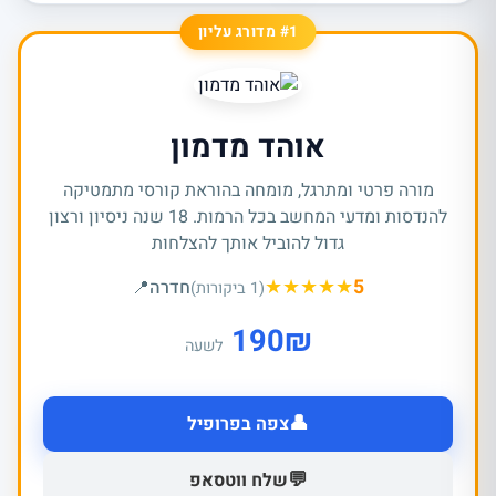
#1 מדורג עליון
אוהד מדמון
מורה פרטי ומתרגל, מומחה בהוראת קורסי מתמטיקה
להנדסות ומדעי המחשב בכל הרמות. 18 שנה ניסיון ורצון
גדול להוביל אותך להצלחות
★
★
★
★
★
5
חדרה
📍
(1 ביקורות)
190
₪
לשעה
👤
צפה בפרופיל
💬
שלח ווטסאפ