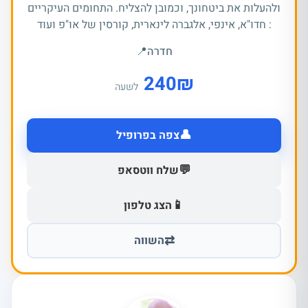
ולהעלות את ביטחונך, וכמובן להצליח. התחומים העיקריים
: חדו"א, אינפי, אלגברה לינארית, קורסין של או"פ ועוד
חדרה
📍
240
₪
לשעה
👤
צפה בפרופיל
💬
שלח ווטסאפ
📱
הצג טלפון
⇄
השווה