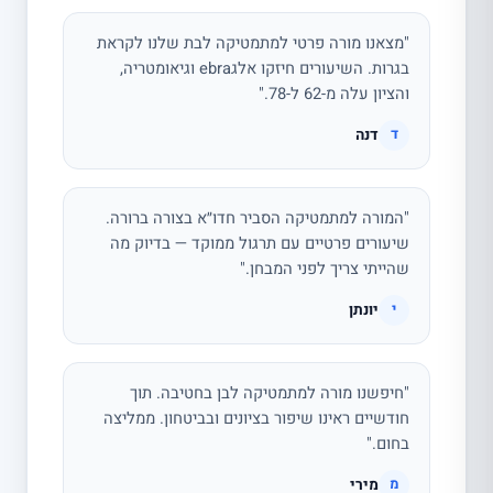
"מצאנו מורה פרטי למתמטיקה לבת שלנו לקראת
בגרות. השיעורים חיזקו אלגebra וגיאומטריה,
והציון עלה מ-62 ל-78."
דנה
ד
"המורה למתמטיקה הסביר חדו״א בצורה ברורה.
שיעורים פרטיים עם תרגול ממוקד — בדיוק מה
שהייתי צריך לפני המבחן."
יונתן
י
"חיפשנו מורה למתמטיקה לבן בחטיבה. תוך
חודשיים ראינו שיפור בציונים ובביטחון. ממליצה
בחום."
מירי
מ