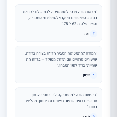
"מצאנו מורה פרטי למתמטיקה לבת שלנו לקראת
בגרות. השיעורים חיזקו אלגebra וגיאומטריה,
והציון עלה מ-62 ל-78."
דנה
ד
"המורה למתמטיקה הסביר חדו״א בצורה ברורה.
שיעורים פרטיים עם תרגול ממוקד — בדיוק מה
שהייתי צריך לפני המבחן."
יונתן
י
"חיפשנו מורה למתמטיקה לבן בחטיבה. תוך
חודשיים ראינו שיפור בציונים ובביטחון. ממליצה
בחום."
מירי
מ