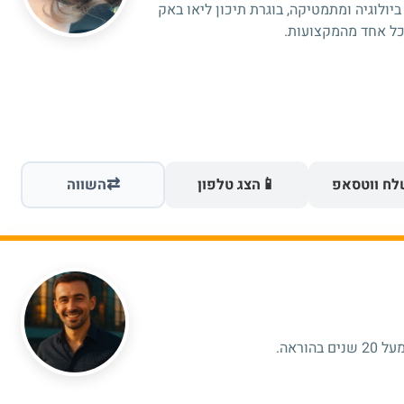
ת לפיזיקה, ביולוגיה ומתמטיקה, בוגרת תיכון ליאו באק
⇄
📱
ח ווטסאפ
הצג טלפון
השווה
וראה.