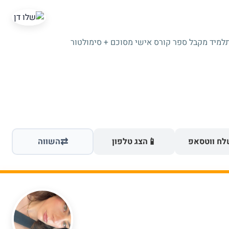
תלמיד מקבל ספר קורס אישי מסוכם + סימולטור
⇄
📱
ח ווטסאפ
הצג טלפון
השווה