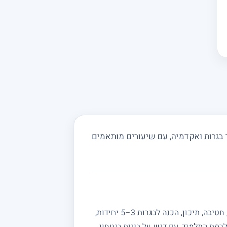
בגרות ואקדמיה, עם שיעורים מותאמים
מחפשים מורה פרטי למתמטיקה? באתר מורה מורה תמצאו מורים מנוסים המלמדים מתמטיקה לכל הרמות: יסודי, חטיבה, תיכון, הכנה לבגרות 3–5 יחידות,
רמת התלמיד, עם דגש על בניית ביטחון,