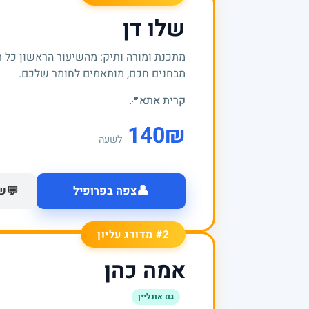
שלו דן
מתכנת ומורה ותיק: מהשיעור הראשון כל 
מבחנים חכם, מותאמים לחומר שלכם.
קרית אתא
📍
140
₪
לשעה
👤
💬
צפה בפרופיל
של
#2 מדורג עליון
אמה כהן
גם אונליין