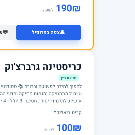
190
₪
לשעה
👤
💬
צפה בפרופיל
של
כריסטינה גרברצ'וק
גם אונליין
להפוך למידה לפשוטה וברורה 📚 סטודנטי
5 יח"ל מתמטיקה ומגמות פיזיקה ומדעי ה
אישית, לתלמידי יסודי, חטיבה, 3 יח"ל ו 4 יח"ל.
קרית ביאליק
📍
100
₪
לשעה