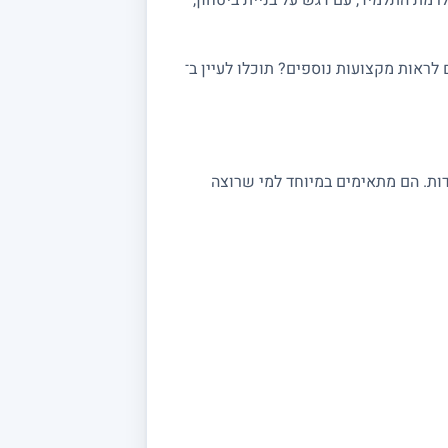
ראות מקצועות נוספים? תוכלו לעיין ב־
 במתמטיקה מתאימים לתלמידי יסודי, חטיבה ותיכון, לסטודנטים ולמתכוננים לבגרות 3, 4 ו 5 יחידות. הם מתאימים במיוחד למי שרוצה