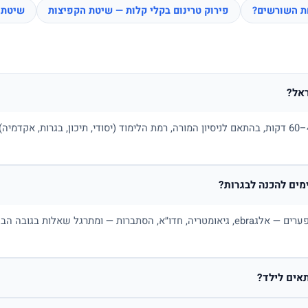
חת השורשים?
פירוק טרינום בקלי קלות — שיטת הקפיצות
שיטת 
אל?
בדרך כלל בין 100 ל-180 ₪ לשיעור של 45–60 דקות, בהתאם לניסיון המורה, רמת הלימוד (יסודי, תיכו
ים להכנה לבגרות?
כן. מורה פרטי למתמטיקה בונה תכנית לפי פערים — אלגebra, גיאומטריה, חדו״א, הסתברות — ו
אים לילד?