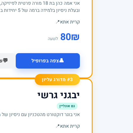
אני אמה כהן בת 18 מורה פרטי
ובעלת ניסיון בלמידה ברמה של 5 יחידות בכל אחד מהמקצועות.
קרית אתא
📍
80
₪
לשעה
👤
💬
צפה בפרופיל
של
#3 מדורג עליון
יבגני גרשי
גם אונליין
אני בוגר דוקטורט מהטכניון עם ניסיון של מעל 20 שנים בה
קרית אתא
📍