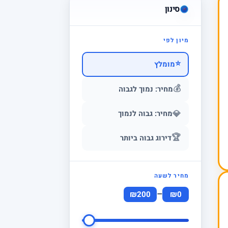
סינון
מיון לפי
⭐
מומלץ
💰
מחיר: נמוך לגבוה
💎
מחיר: גבוה לנמוך
🏆
דירוג גבוה ביותר
מחיר לשעה
–
₪200
₪0