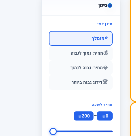
סינון
מיון לפי
⭐
מומלץ
💰
מחיר: נמוך לגבוה
💎
מחיר: גבוה לנמוך
🏆
דירוג גבוה ביותר
מחיר לשעה
–
₪200
₪0