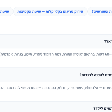
חת השורשים?
פירוק טרינום בקלי קלות — שיטת הקפיצות
שיטת 
אל?
בדרך כלל בין 100 ל-180 ₪ לשיעור של 45–60 דקות, בהתאם לניסיון המורה, רמת הלימוד (יסודי, תיכו
ים להכנה לבגרות?
כן. מורה פרטי למתמטיקה בונה תכנית לפי פערים — אלגebra, גיאומטריה, חדו״א, הסתברות — ו
אים לילד?