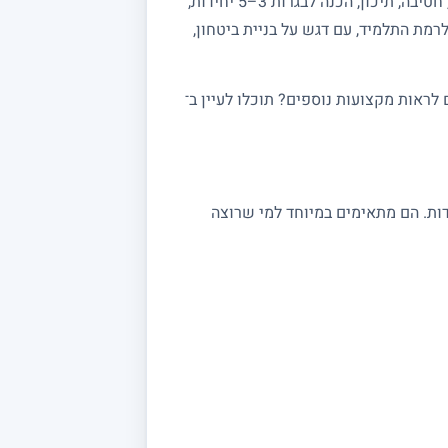
מחפשים מורה פרטי למתמטיקה? באתר מורה מורה תמצאו מורים מנוסים המלמדים מתמטיקה לכל הרמות: יסודי, חטיבה, תיכון, הכנה לבגרות 3–5 יחידות,
רמת התלמיד, עם דגש על בניית ביטחון,
ראות מקצועות נוספים? תוכלו לעיין ב־
 במתמטיקה מתאימים לתלמידי יסודי, חטיבה ותיכון, לסטודנטים ולמתכוננים לבגרות 3, 4 ו 5 יחידות. הם מתאימים במיוחד למי שרוצה