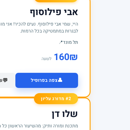
אבי פילוסוף
היי, שמי אבי פילוסוף. נעים להכיר! אני מ
לבגרות במתמטיקה בכל הרמות.
תל מונד
📍
160
₪
לשעה
👤
💬
צפה בפרופיל
של
#2 מדורג עליון
שלו דן
מתכנת ומורה ותיק: מהשיעור הראשון כל 