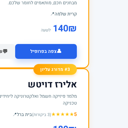
מבחנים חכם, מותאמים לחומר שלכם.
קרית שלמה
📍
140
₪
לשעה
👤
💬
צפה בפרופיל
של
#3 מדורג עליון
אלירז דויטש
מלמד פיזיקה חשמל ואלקטרוניקה ליחידים
טכניקה
★
★
★
★
★
5
בית ברל
📍
(3 ביקורות)