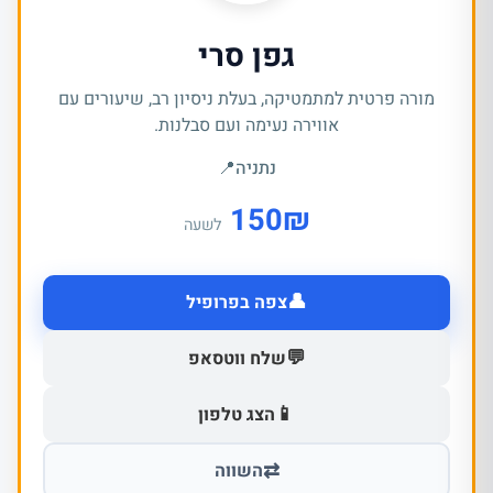
גפן סרי
מורה פרטית למתמטיקה, בעלת ניסיון רב, שיעורים עם
אווירה נעימה ועם סבלנות.
נתניה
📍
150
₪
לשעה
👤
צפה בפרופיל
💬
שלח ווטסאפ
📱
הצג טלפון
⇄
השווה