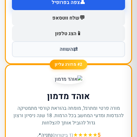
👤
צפה בפרופיל
💬
שלח ווטסאפ
📱
הצג טלפון
⇄
השווה
#2 מדורג עליון
אוהד מדמון
מורה פרטי ומתרגל, מומחה בהוראת קורסי מתמטיקה
להנדסות ומדעי המחשב בכל הרמות. 18 שנה ניסיון ורצון
גדול להוביל אותך להצלחות
★
★
★
★
★
5
נתניה
📍
(1 ביקורות)