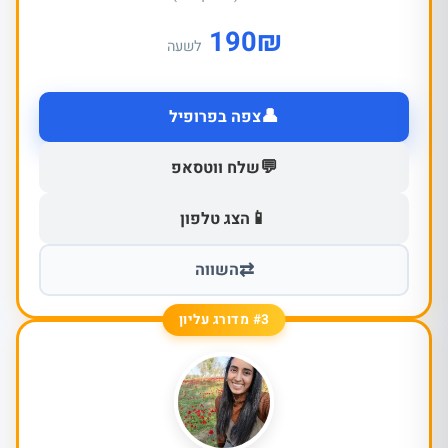
190
₪
לשעה
👤
צפה בפרופיל
💬
שלח ווטסאפ
📱
הצג טלפון
⇄
השווה
#3 מדורג עליון