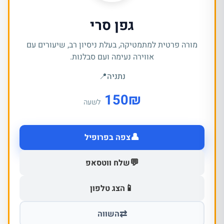
גפן סרי
מורה פרטית למתמטיקה, בעלת ניסיון רב, שיעורים עם
אווירה נעימה ועם סבלנות.
נתניה
📍
150
₪
לשעה
👤
צפה בפרופיל
💬
שלח ווטסאפ
📱
הצג טלפון
⇄
השווה