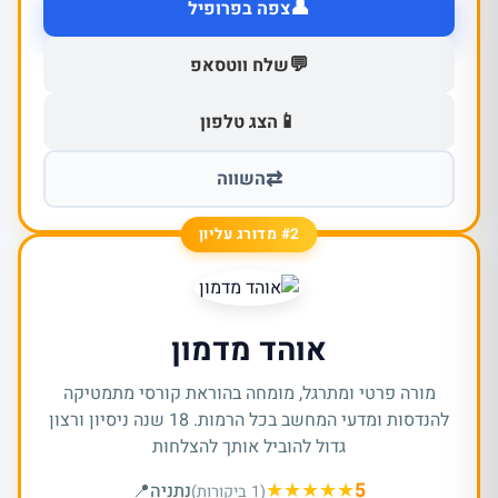
👤
צפה בפרופיל
💬
שלח ווטסאפ
📱
הצג טלפון
⇄
השווה
#2 מדורג עליון
אוהד מדמון
מורה פרטי ומתרגל, מומחה בהוראת קורסי מתמטיקה
להנדסות ומדעי המחשב בכל הרמות. 18 שנה ניסיון ורצון
גדול להוביל אותך להצלחות
★
★
★
★
★
5
נתניה
📍
(1 ביקורות)