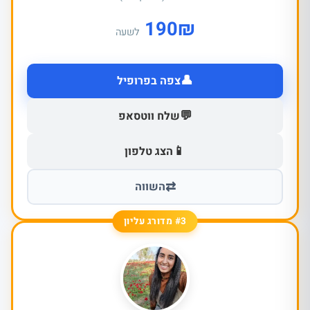
190
₪
לשעה
👤
צפה בפרופיל
💬
שלח ווטסאפ
📱
הצג טלפון
⇄
השווה
#3 מדורג עליון