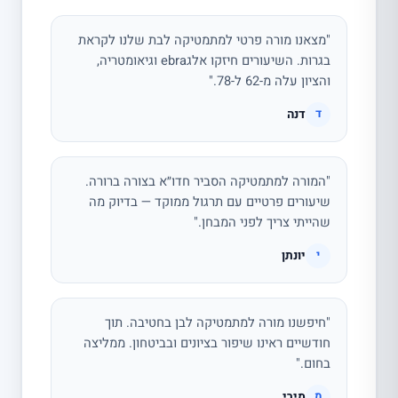
"מצאנו מורה פרטי למתמטיקה לבת שלנו לקראת
בגרות. השיעורים חיזקו אלגebra וגיאומטריה,
והציון עלה מ-62 ל-78."
דנה
ד
"המורה למתמטיקה הסביר חדו״א בצורה ברורה.
שיעורים פרטיים עם תרגול ממוקד — בדיוק מה
שהייתי צריך לפני המבחן."
יונתן
י
"חיפשנו מורה למתמטיקה לבן בחטיבה. תוך
חודשיים ראינו שיפור בציונים ובביטחון. ממליצה
בחום."
מירי
מ