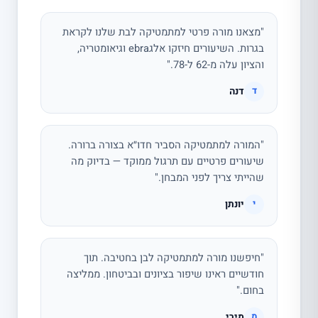
"מצאנו מורה פרטי למתמטיקה לבת שלנו לקראת
בגרות. השיעורים חיזקו אלגebra וגיאומטריה,
והציון עלה מ-62 ל-78."
דנה
ד
"המורה למתמטיקה הסביר חדו״א בצורה ברורה.
שיעורים פרטיים עם תרגול ממוקד — בדיוק מה
שהייתי צריך לפני המבחן."
יונתן
י
"חיפשנו מורה למתמטיקה לבן בחטיבה. תוך
חודשיים ראינו שיפור בציונים ובביטחון. ממליצה
בחום."
מירי
מ