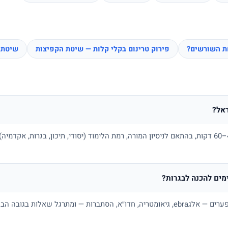
חת השורשים?
פירוק טרינום בקלי קלות — שיטת הקפיצות
שיטת 
אל?
בדרך כלל בין 100 ל-180 ₪ לשיעור של 45–60 דקות, בהתאם לניסיון המורה, רמת הלימוד (יסודי, תיכו
ים להכנה לבגרות?
כן. מורה פרטי למתמטיקה בונה תכנית לפי פערים — אלגebra, גיאומטריה, חדו״א, הסתברות — ו