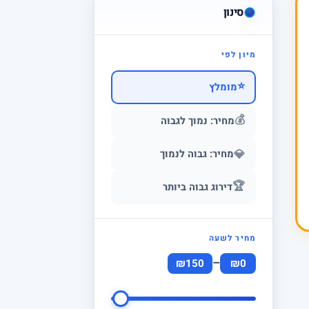
סינון
מיון לפי
⭐
מומלץ
💰
מחיר: נמוך לגבוה
💎
מחיר: גבוה לנמוך
🏆
דירוג גבוה ביותר
מחיר לשעה
–
₪150
₪0