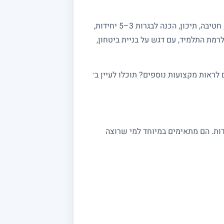
מחפשים מורה פרטי למתמטיקה? באתר מורה מורה תמצאו מורים מנוסים המלמדים מתמטיקה לכל הרמות: יסודי, חטיבה, תיכון, הכנה לבגרות 3–5 יחידות,
רמת התלמיד, עם דגש על בניית ביטחון,
ראות מקצועות נוספים? תוכלו לעיין ב־
 במתמטיקה מתאימים לתלמידי יסודי, חטיבה ותיכון, לסטודנטים ולמתכוננים לבגרות 3, 4 ו 5 יחידות. הם מתאימים במיוחד למי שרוצה