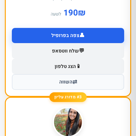
190
₪
לשעה
👤
צפה בפרופיל
💬
שלח ווטסאפ
📱
הצג טלפון
⇄
השווה
#3 מדורג עליון