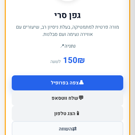
גפן סרי
מורה פרטית למתמטיקה, בעלת ניסיון רב, שיעורים עם
אווירה נעימה ועם סבלנות.
נתניה
📍
150
₪
לשעה
👤
צפה בפרופיל
💬
שלח ווטסאפ
📱
הצג טלפון
⇄
השווה