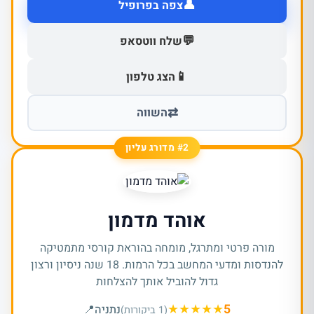
👤
צפה בפרופיל
💬
שלח ווטסאפ
📱
הצג טלפון
⇄
השווה
#2 מדורג עליון
אוהד מדמון
מורה פרטי ומתרגל, מומחה בהוראת קורסי מתמטיקה
להנדסות ומדעי המחשב בכל הרמות. 18 שנה ניסיון ורצון
גדול להוביל אותך להצלחות
★
★
★
★
★
5
נתניה
📍
(1 ביקורות)