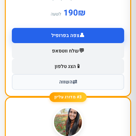
190
₪
לשעה
👤
צפה בפרופיל
💬
שלח ווטסאפ
📱
הצג טלפון
⇄
השווה
#3 מדורג עליון