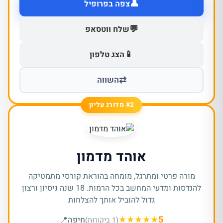
👤
צפה בפרופיל
💬
שלח ווטסאפ
📱
הצג טלפון
⇄
השווה
#2 מדורג עליון
אוהד מדמון
מורה פרטי ומתרגל, מומחה בהוראת קורסי מתמטיקה
להנדסות ומדעי המחשב בכל הרמות. 18 שנה ניסיון ורצון
גדול להוביל אותך להצלחות
★
★
★
★
★
5
חיפה
📍
(1 ביקורות)