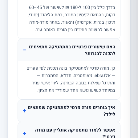
בדרך כלל בין 100 ל-180 ₪ לשיעור של 45–60
דקות, בהתאם לניסיון המורה, רמת הלימוד (יסודי,
תיכון, בגרות, אקדמיה) והאזור. באתר מורה-מורה
אפשר להשוות מחירים בין מורים באותה עיר.
האם שיעורים פרטיים במתמטיקה מתאימים
−
להכנה לבגרות?
כן. מורה פרטי למתמטיקה בונה תכנית לפי פערים
— אלגebra, גיאומטריה, חדו״א, הסתברות —
ומתרגל שאלות בגובה הבחינה. ליווי אישי עוזר
במיוחד כשיש נושא אחד שמוריד את הציון.
איך בוחרים מורה פרטי למתמטיקה שמתאים
+
לילד?
אפשר ללמוד מתמטיקה אונליין עם מורה
+
פרטי?