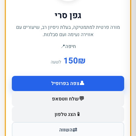
גפן סרי
מורה פרטית למתמטיקה, בעלת ניסיון רב, שיעורים עם
אווירה נעימה ועם סבלנות.
חיפה
📍
150
₪
לשעה
👤
צפה בפרופיל
💬
שלח ווטסאפ
📱
הצג טלפון
⇄
השווה