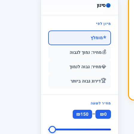
סינון
מיון לפי
⭐
מומלץ
💰
מחיר: נמוך לגבוה
💎
מחיר: גבוה לנמוך
🏆
דירוג גבוה ביותר
מחיר לשעה
–
₪150
₪0