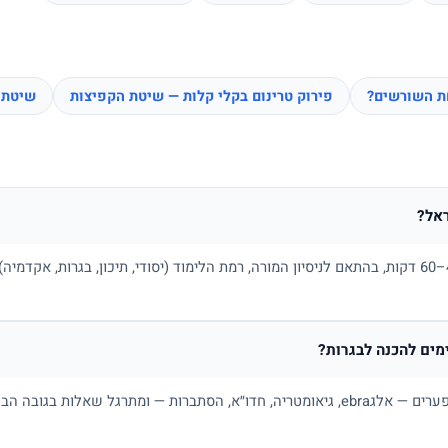
חת השורשים?
פירוק טרינום בקלי קלות — שיטת הקפיצות
שיטת 
אל?
בדרך כלל בין 100 ל-180 ₪ לשיעור של 45–60 דקות, בהתאם לניסיון המורה, רמת הלימוד (יסודי, תיכו
ים להכנה לבגרות?
כן. מורה פרטי למתמטיקה בונה תכנית לפי פערים — אלגebra, גיאומטריה, חדו״א, הסתברות — ו