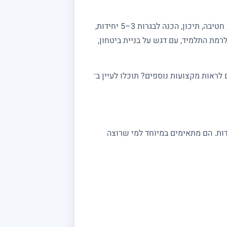
מחפשים מורה פרטי למתמטיקה? באתר מורה מורה תמצאו מורים מנוסים המלמדים מתמטיקה לכל הרמות: יסודי, חטיבה, תיכון, הכנה לבגרות 3–5 יחידות,
רמת התלמיד, עם דגש על בניית ביטחון,
ראות מקצועות נוספים? תוכלו לעיין ב־
 במתמטיקה מתאימים לתלמידי יסודי, חטיבה ותיכון, לסטודנטים ולמתכוננים לבגרות 3, 4 ו 5 יחידות. הם מתאימים במיוחד למי שרוצה