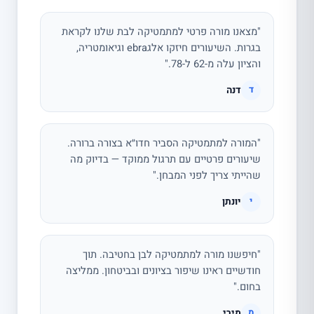
"מצאנו מורה פרטי למתמטיקה לבת שלנו לקראת
בגרות. השיעורים חיזקו אלגebra וגיאומטריה,
והציון עלה מ-62 ל-78."
דנה
ד
"המורה למתמטיקה הסביר חדו״א בצורה ברורה.
שיעורים פרטיים עם תרגול ממוקד — בדיוק מה
שהייתי צריך לפני המבחן."
יונתן
י
"חיפשנו מורה למתמטיקה לבן בחטיבה. תוך
חודשיים ראינו שיפור בציונים ובביטחון. ממליצה
בחום."
מירי
מ