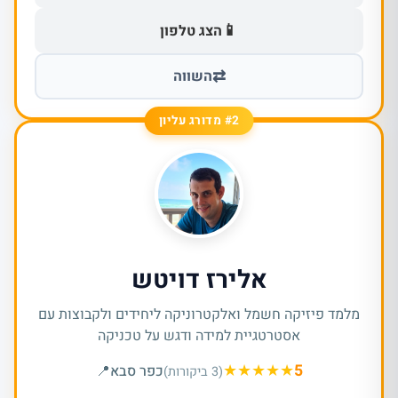
📱
הצג טלפון
⇄
השווה
#2 מדורג עליון
אלירז דויטש
מלמד פיזיקה חשמל ואלקטרוניקה ליחידים ולקבוצות עם
אסטרטגיית למידה ודגש על טכניקה
★
★
★
★
★
5
כפר סבא
📍
(3 ביקורות)