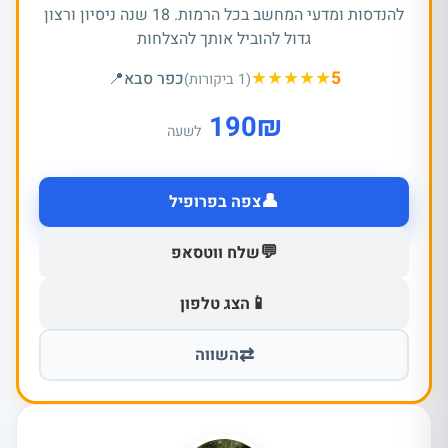
להנדסות ומדעי המחשב בכל הרמות. 18 שנה ניסיון ורצון
גדול להוביל אותך להצלחות
★
★
★
★
★
5
כפר סבא
📍
(1 ביקורות)
190
₪
לשעה
👤
צפה בפרופיל
💬
שלח ווטסאפ
📱
הצג טלפון
⇄
השווה