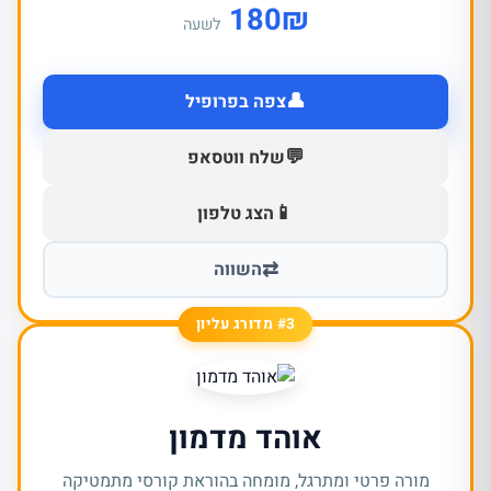
180
₪
לשעה
👤
צפה בפרופיל
💬
שלח ווטסאפ
📱
הצג טלפון
⇄
השווה
#3 מדורג עליון
אוהד מדמון
מורה פרטי ומתרגל, מומחה בהוראת קורסי מתמטיקה