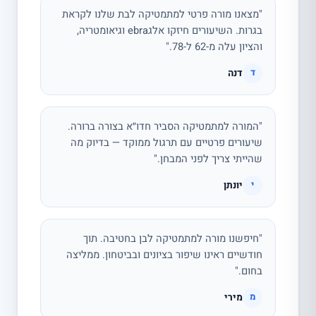
"מצאנו מורה פרטי למתמטיקה לבת שלנו לקראת
בגרות. השיעורים חיזקו אלגebra וגיאומטריה,
והציון עלה מ-62 ל-78."
דנה
ד
"המורה למתמטיקה הסביר חדו״א בצורה ברורה.
שיעורים פרטיים עם תרגול ממוקד — בדיוק מה
שהייתי צריך לפני המבחן."
יונתן
י
"חיפשנו מורה למתמטיקה לבן בחטיבה. תוך
חודשיים ראינו שיפור בציונים ובביטחון. ממליצה
בחום."
מירי
מ